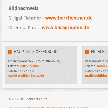
Bildnachweis
© Jigal Fichtner -
www.herrfichtner.de
© Dunja Kara -
www.karagraphie.de
HAUPTSITZ OFFENBURG
FILIALE 
Am Kronenbach 7 · 77652 Offenburg
Raiffeisenstraße
Telefon:
0781 / 77 88 0
Telefon:
07821 /
Fax: 0781 / 77 44 0
Fax: 0781 / 77 44
mail@schilder-fautz.de
mail@schilder
© 2012-2015 Schilder Fautz